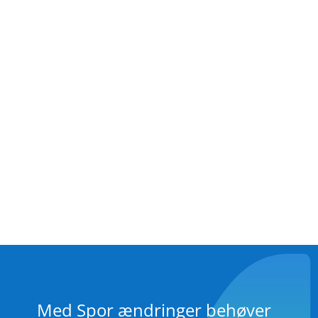
Gruppe ændringer
Group changed data into one
change entry by setting grouping
to the desired time frame.
Med Spor ændringer behøver